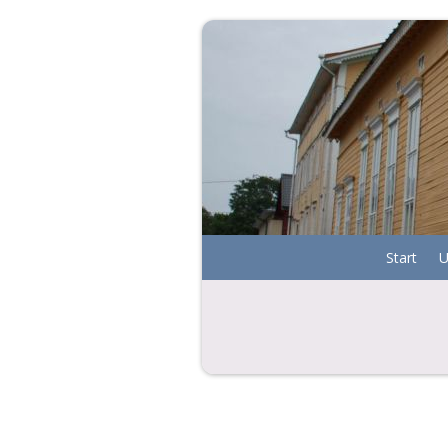
Start
U